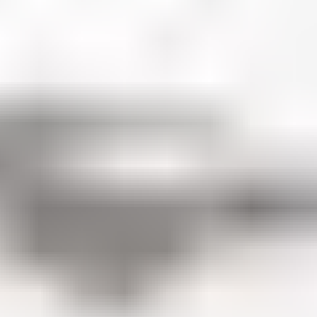
рачом. Ни в коем случае не принимайте решение о выборе пр
ay —
это линзы, которые можно носить не снимая 30 дней и ноч
 ночью, именно поэтому потребность в ежедневном снятии линз 
бсолютно здоровым человеком и забыть о своей близорукости н
ны линзы этой модели, удерживает влагу в течение 30 суток нош
ятствует накоплению мертвых протеинов, содержащихся в слезе, 
для обеспечения здоровья глаз