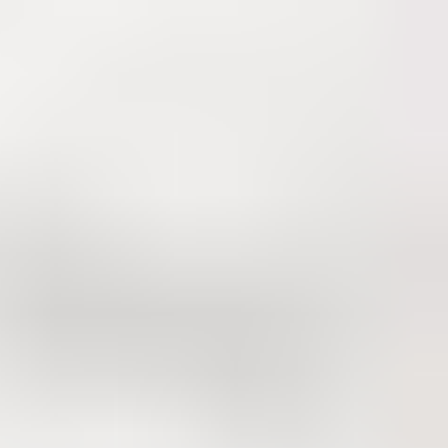
нейке вышли именно эти контактные линзы. Здесь Alcon задейств
 Первые линзы в линейке Air Optix не могли похвастаться высо
 совершенствовалась и выпустила следующие контактные линзы:
ков. Они не чувствуются на глазу и не раздражают даже очень 
спрепятственное скольжение линз. Также Alcon внедрили новую
ожению липидов и протеина.­