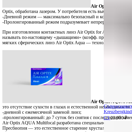
Air Optix for Astig
Optix, обработана лазером. У потребителя есть выбор режима н
-Дневной режим — максимально безопасный и комфортный. В та
-Пролонгированный режим подразумевает непрерывное ношение
При изготовлении контактных линз Air Optix for Astigmatism
называть по-настоящему «дышащими» (коэфф. пропускания кисл
мягких сферических линз Air Optix Aqua — технология Smart Sh
Air Optix AQUA Mul
Солнцезащит
это отсутствие сухости в глазах и естественной необходимост
Kreuzbergkin
-дневной с ежемесячной заменой линз;
-пролонгированный: до 7 суток без снятия с последующей заме
C3
23 900
₽
Air Optix AQUA Multifocal разработана специально для тех лю
Пресбиопия — это естественное старение хрусталика, в результ