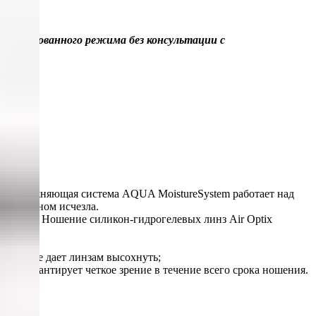
олонгированного режима без консультации с
ей. Увлажняющая система AQUA MoistureSystem работает над
перед сном исчезла.
а месяц. Ношение силикон-гидрогелевых линз Air Optix
ения и не дает линзам высохнуть;
что гарантирует четкое зрение в течение всего срока ношения.