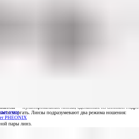
matism
— это торические силикон-гидрогелевые контактные линзы,
ошения:
ком случае, линзы подлежат замене после 30 дней использован
 контактных линз в течение 6 суток. После этого использован
 применяется силикон-гидрогелевый материал, который отлично 
орода — 138). Что касается содержания влаги, то при производ
ield.
tifocal
— мультифокальные линзы, сделанные из силикон-гидро
ные очки
и часто моргать. Линзы подразумевают два режима ношения:
der PHEONIX
ной пары линз.
дей ,у которых выявили пресбиопию.
ате чего снижается аккомодативная способность глаза — хрустал