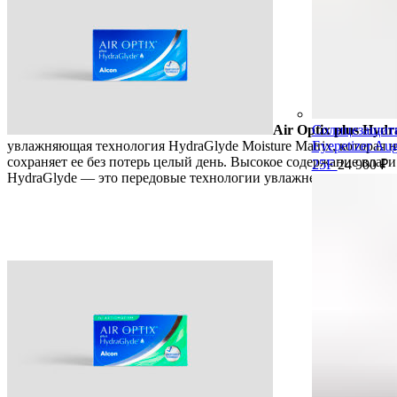
0
items
0
₽
Air Optix plus Hyd
Солнцезащит
увлажняющая технология HydraGlyde Moisture Matrix, которая н
Eyepetizer Aug
сохраняет ее без потерь целый день. Высокое содержание влаги
25F
24 900
₽
HydraGlyde — это передовые технологии увлажнения.