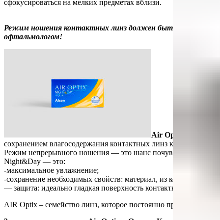
сфокусироваться на мелких предметах вблизи.
Режим ношения контактных линз должен быть согласован с в
офтальмологом!
Air Optix Night&D
сохранением влагосодержания контактных линз как днем, так и
Режим непрерывного ношения — это шанс почувствовать себя а
Night&Day — это:
-максимальное увлажнение;
-сохранение необходимых свойств: материал, из которых сдела
— защита: идеально гладкая поверхность контактных линз преп
AIR Optix – семейство линз, которое постоянно прогрессирует 