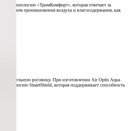
овали технологию «ТримКомфорт», которая отвечает за
ким уровнем проникновения воздуха и влагосодержания, как
чувствительную роговицу. При изготовлении Air Optix Aqua
 технологию SmartShield, которая поддерживает способность