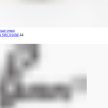
тические и мультифокальные под заказ).
ные очки
lli SRC016M
44