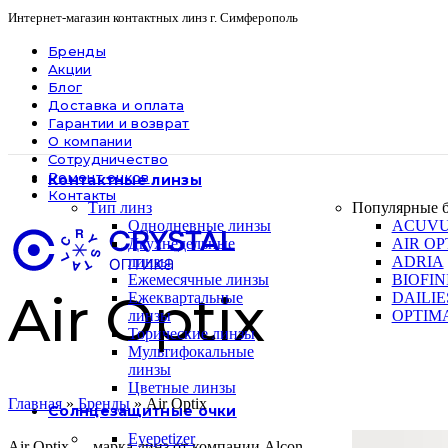
Интернет-магазин контактных линз г. Симферополь
Бренды
Акции
Блог
Доставка и оплата
Гарантии и возврат
О компании
Сотрудничество
Ремонт очков
Контактные линзы
Контакты
Тип линз
Популярные 
Однодневные линзы
ACUV
Двухнедельные
AIR OP
линзы
ADRIA
Ежемесячные линзы
BIOFIN
Air Optix
Ежеквартальные
DAILIE
линзы
OPTIM
Торические линзы
Мультифокальные
линзы
Цветные линзы
Главная
»
Бренды
»
Air Optix
Солнцезащитные очки
Eyepetizer
Air Optix — марка линз от компании Alcon.