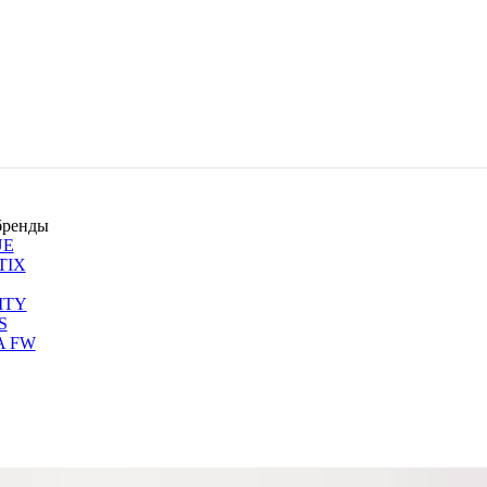
бренды
UE
TIX
ITY
S
A FW