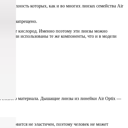
 поверхность которых, как и во многих линзах семейства Air
ия.
ие пары запрещено.
пропускает кислород. Именно поэтому эти линзы можно
стве были использованы те же компоненты, что и в модели
гелевого материала. Дышащие линзы из линейки Air Optix —
ик становится не эластичен, поэтому человек не может