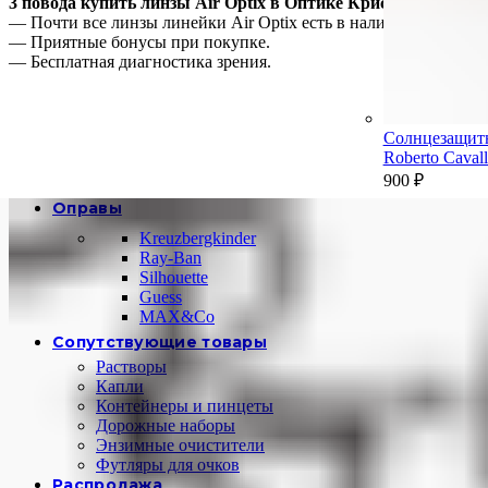
3 повода купить линзы Air Optix в Оптике Кристалл:
— Почти все линзы линейки Air Optix есть в наличии( астигма
— Приятные бонусы при покупке.
— Бесплатная диагностика зрения.
Солнцезащит
Roberto Cava
900
₽
Оправы
Kreuzbergkinder
Ray-Ban
Silhouette
Guess
MAX&Co
Сопутствующие товары
Растворы
Капли
Контейнеры и пинцеты
Дорожные наборы
Энзимные очистители
Футляры для очков
Распродажа