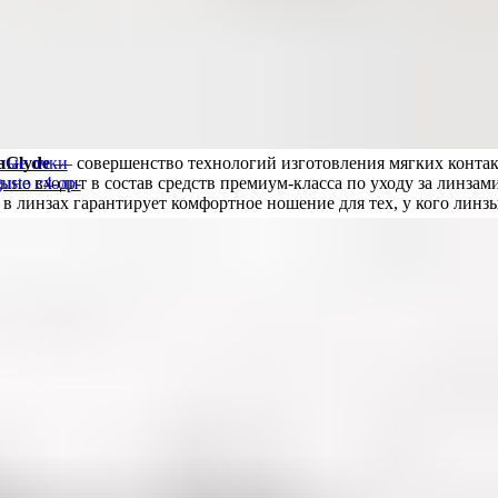
raGlyde
— совершенство технологий изготовления мягких контакт
ные очки
ыне входит в состав средств премиум-класса по уходу за линзам
usto c4-op-
 в линзах гарантирует комфортное ношение для тех, у кого линзы