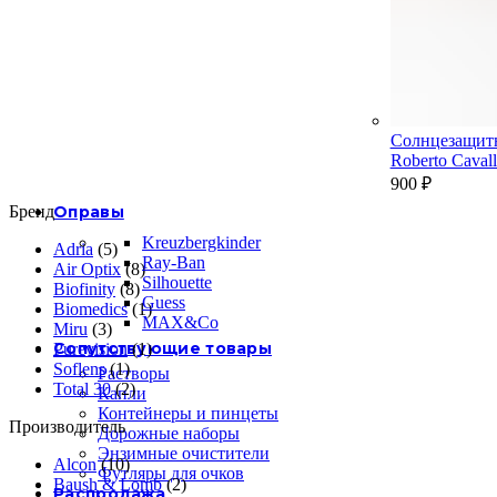
Солнцезащит
Roberto Cava
900
₽
Бренд
Оправы
Kreuzbergkinder
Adria
(5)
Ray-Ban
Air Optix
(8)
Silhouette
Biofinity
(8)
Guess
Biomedics
(1)
MAX&Co
Miru
(3)
Сопутствующие товары
Purevision
(1)
Soflens
(1)
Растворы
Total 30
(2)
Капли
Контейнеры и пинцеты
Производитель
Дорожные наборы
Энзимные очистители
Alcon
(10)
Футляры для очков
Baush & Lomb
(2)
Распродажа