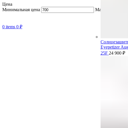
Цена
Минимальная цена
Максимальная ц
0
items
0
₽
Солнцезащит
Eyepetizer Aug
25F
24 900
₽