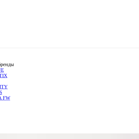
бренды
UE
TIX
ITY
S
A FW