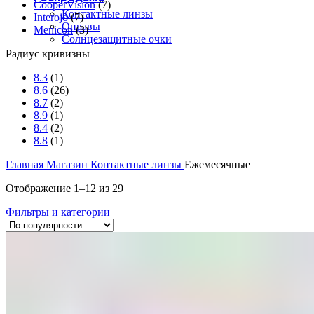
CooperVision
(7)
Контактные линзы
Interojo
(7)
Оправы
Menicon
(3)
Солнцезащитные очки
Радиус кривизны
8.3
(1)
8.6
(26)
8.7
(2)
8.9
(1)
8.4
(2)
8.8
(1)
Главная
Магазин
Контактные линзы
Ежемесячные
Отображение 1–12 из 29
Фильтры и категории