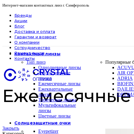
Интернет-магазин контактных линз г. Симферополь
Бренды
Акции
Блог
Доставка и оплата
Гарантии и возврат
О компании
Сотрудничество
Ремонт очков
Контактные линзы
Контакты
Тип линз
Популярные 
Однодневные линзы
ACUV
Двухнедельные
AIR OP
линзы
ADRIA
Ежемесячные линзы
BIOFIN
Ежемесячные
Ежеквартальные
DAILIE
линзы
OPTIM
Торические линзы
Мультифокальные
линзы
Цветные линзы
Солнцезащитные очки
Закрыть
Eyepetizer
Категории