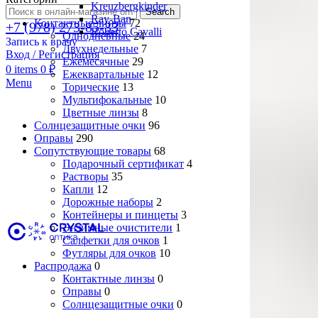
Kreuzbergkinder
Search
Ray-Ban
Контактные линзы
72
+7 (978) 273-85-33
Roberto Cavalli
Однодневные
24
Запись к врачу
Двухнедельные
7
Вход / Регистрация
Ежемесячные
29
0
items
0
₽
Ежеквартальные
12
Menu
Торические
13
Мультифокальные
10
Цветные линзы
8
Солнцезащитные очки
96
Оправы
290
Сопутствующие товары
68
Подарочный сертификат
4
Растворы
35
Капли
12
Дорожные наборы
2
Контейнеры и пинцеты
3
Энзимные очистители
1
Салфетки для очков
1
Футляры для очков
10
Распродажа
0
Контактные линзы
0
Оправы
0
Солнцезащитные очки
0