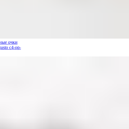
ена
Фильтрация
ные очки
usto c4-op-