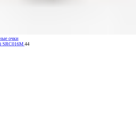
ные очки
lli SRC016M
44