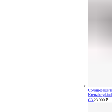
Солнцезащит
Kreuzbergkin
C3
23 900
₽