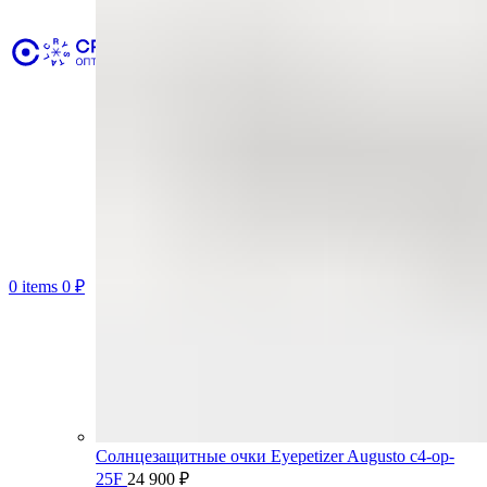
0
items
0
₽
Солнцезащитные очки Eyepetizer Augusto c4-op-
25F
24 900
₽