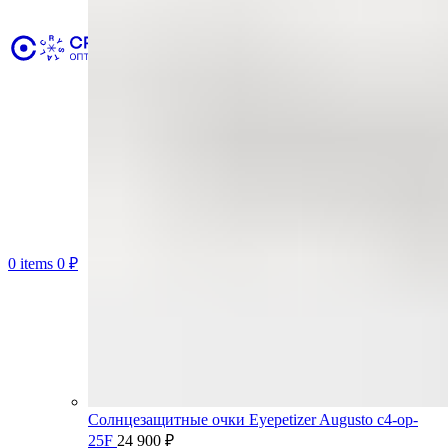
0
items
0
₽
Солнцезащитные очки Eyepetizer Augusto c4-op-
25F
24 900
₽