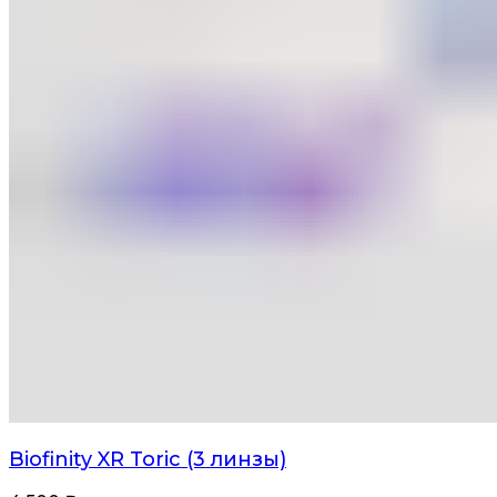
Biofinity XR Toric (3 линзы)