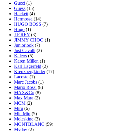
Gucci
(1)
Guess
(15)
Hackett
(4)
Hermossa
(14)
HUGO BOSS
(7)
Hugo
(1)
J.F.REY
(3)
JIMMY CHOO
(1)
Juniorlook
(7)
Just Cavalli
(2)
Kaleos
(5)
Karen Millen
(1)
Karl Lagerfeld
(2)
Kreuzbergkinder
(17)
Lacoste
(1)
Marc Jacobs
(1)
Mario Rossi
(8)
MAX&Co
(8)
Max Mara
(2)
MCM
(2)
Miru
(6)
Miu Miu
(5)
Moleskine
(3)
MONTBLANC
(59)
Myday
(2)