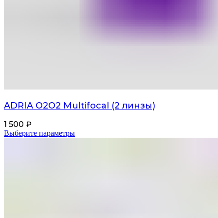
ADRIA О2О2 Multifocal (2 линзы)
1 500
₽
Выберите параметры