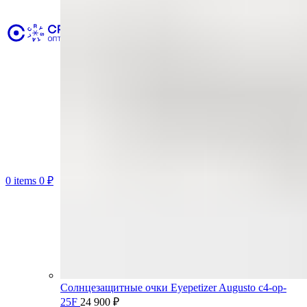
0
items
0
₽
Солнцезащитные очки Eyepetizer Augusto c4-op-
25F
24 900
₽