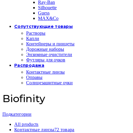
Ray-Ban
Silhouette
Guess
MAX&Co
Сопутствующие товары
Растворы
Капли
Контейнеры и пинцеты
Дорожные наборы
Энзимные очистители
Футляры для очков
Распродажа
Контактные линзы
Оправы
Солнцезащитные очки
Biofinity
Подкатегории
All
products
Контактные линзы
72 товара