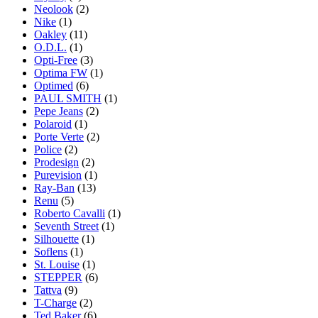
Neolook
(2)
Nike
(1)
Oakley
(11)
O.D.L.
(1)
Opti-Free
(3)
Optima FW
(1)
Optimed
(6)
PAUL SMITH
(1)
Pepe Jeans
(2)
Polaroid
(1)
Porte Verte
(2)
Police
(2)
Prodesign
(2)
Purevision
(1)
Ray-Ban
(13)
Renu
(5)
Roberto Cavalli
(1)
Seventh Street
(1)
Silhouette
(1)
Soflens
(1)
St. Louise
(1)
STEPPER
(6)
Tattva
(9)
T-Charge
(2)
Ted Baker
(6)