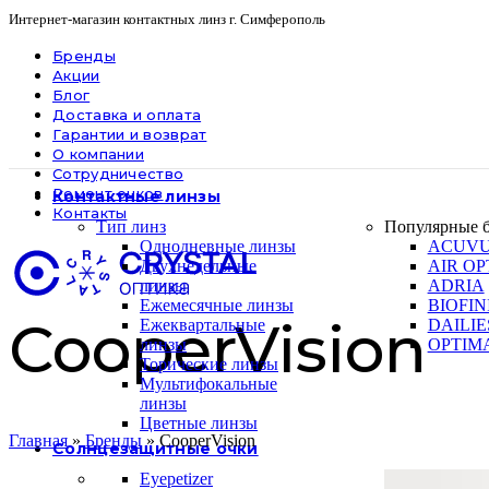
Интернет-магазин контактных линз г. Симферополь
Бренды
Акции
Блог
Доставка и оплата
Гарантии и возврат
О компании
Сотрудничество
Ремонт очков
Контактные линзы
Контакты
Тип линз
Популярные 
Однодневные линзы
ACUV
Двухнедельные
AIR OP
линзы
ADRIA
Ежемесячные линзы
BIOFIN
CooperVision
Ежеквартальные
DAILIE
линзы
OPTIM
Торические линзы
Мультифокальные
линзы
Цветные линзы
Главная
»
Бренды
»
CooperVision
Солнцезащитные очки
Eyepetizer