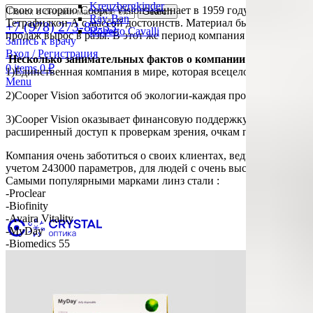
Kreuzbergkinder
Свою историю Cooper Vision начинает в 1959 году в Соединен
Search
Ray-Ban
Тетрафилкон А с массой достоинств. Материал был устойчив к 
+7 (978) 273-85-33
Roberto Cavalli
продаж вырос в разы. В этот же период компания получила пра
Запись к врачу
Вход / Регистрация
Несколько занимательных фактов о компании Cooper Visio
0
items
0
₽
1)Единственная компания в мире, которая всецело сфокусирова
Menu
2)Cooper Vision заботится об экологии-каждая проданная линза 
3)Cooper Vision оказывает финансовую поддержку спортсмен
расширенный доступ к проверкам зрения, очкам по рецепту и 
Компания очень заботиться о своих клиентах, ведь у пациенто
учетом 243000 параметров, для людей с очень высокой степень
Самыми популярными марками линз стали :
-Proclear
-Biofinity
-Avaira Vitality
-MyDay
-Biomedics 55