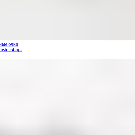
ные очки
usto c4-op-