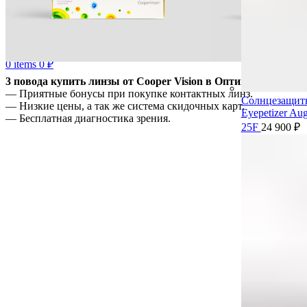
0
items
0
₽
3 повода купить линзы от Cooper Vision в Оптике Кристалл:
— Приятные бонусы при покупке контактных линз.
Солнцезащит
— Низкие цены, а так же система скидочных карт.
Eyepetizer Aug
— Бесплатная диагностика зрения.
25F
24 900
₽