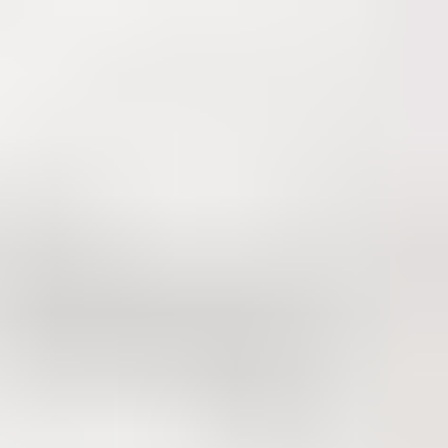
ных Штатах .В конце 80-х компания сделала революционное отк
накоплению отложений, благодаря ему Cooper Vision разработал
во третьей из всей страны на изготовление мягких контактных л
n:
на на производстве контактных линз-забота о зрении составляет
Cooper Vision – это взнос в переработку пластиковых отходов.
ам «Специальной Олимпиады» (для лиц с умственными отклоне
спортивным очкам.
в с редкими параметрами зрения тоже есть потребности в контак
ю близорукости и дальнозоркости.