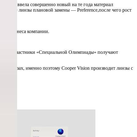
рытие — ввела совершенно новый на те года материал
а первые линзы плановой замены — Preference,после чего рост
инз.
 81% бизнеса компании.
ниями). Участники «Специальной Олимпиады» получают
тных линзах, именно поэтому Cooper Vision производит линзы с