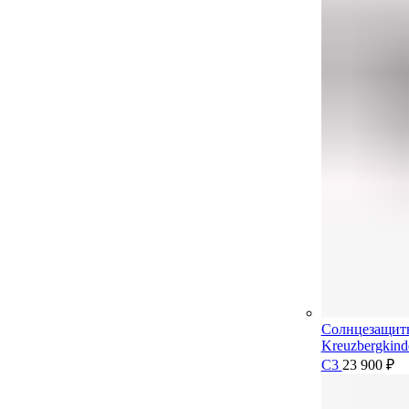
Солнцезащит
Kreuzbergkin
C3
23 900
₽