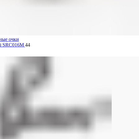
ные очки
lli SRC016M
44