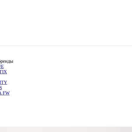
бренды
UE
TIX
ITY
S
A FW