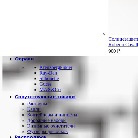
Солнцезащит
Roberto Cava
900
₽
Оправы
Kreuzbergkinder
Ray-Ban
Silhouette
Guess
MAX&Co
Сопутствующие товары
Растворы
Капли
Контейнеры и пинцеты
Дорожные наборы
Энзимные очистители
Футляры для очков
Распродажа