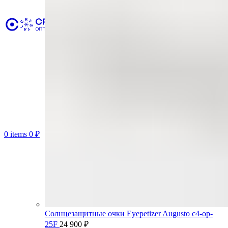
0
items
0
₽
Солнцезащитные очки Eyepetizer Augusto c4-op-
25F
24 900
₽