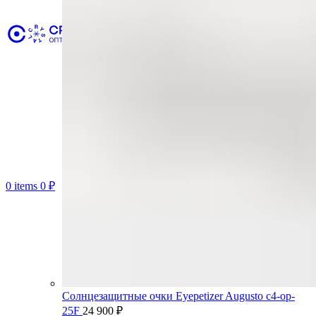
0
items
0
₽
Солнцезащитные очки Eyepetizer Augusto c4-op-
25F
24 900
₽