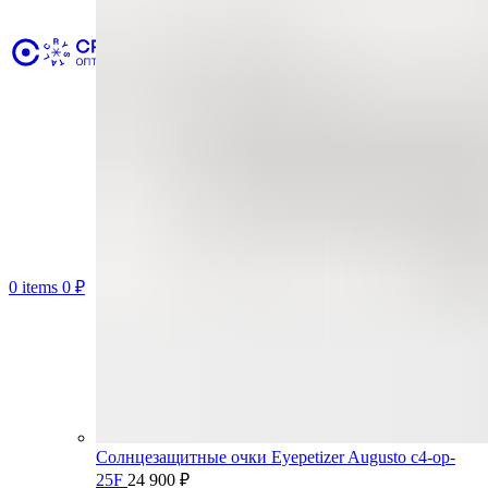
0
items
0
₽
Солнцезащитные очки Eyepetizer Augusto c4-op-
25F
24 900
₽