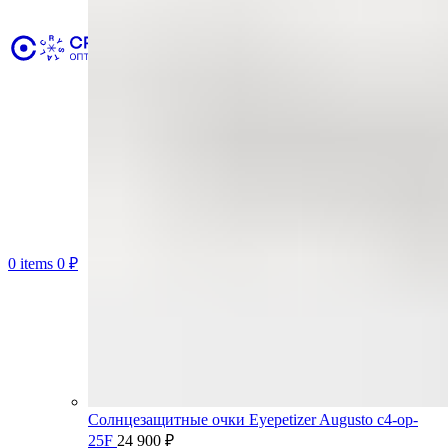
0
items
0
₽
Солнцезащитные очки Eyepetizer Augusto c4-op-
25F
24 900
₽