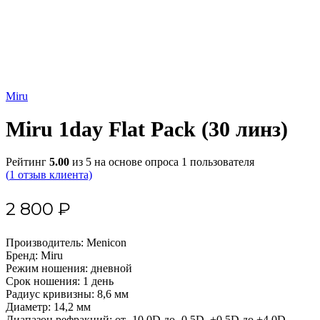
Miru
Miru 1day Flat Pack (30 линз)
Рейтинг
5.00
из 5 на основе опроса
1
пользователя
(
1
отзыв клиента)
2 800
₽
Производитель: Menicon
Бренд: Miru
Режим ношения: дневной
Срок ношения: 1 день
Радиус кривизны: 8,6 мм
Диаметр: 14,2 мм
Диапазон рефракций:
от -10.0D до -0.5D, +0,5D до +4,0D