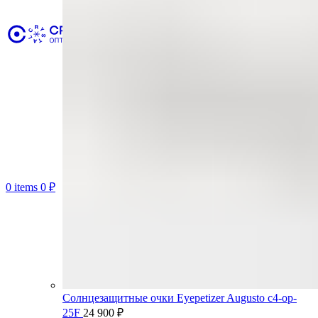
0
items
0
₽
Солнцезащитные очки Eyepetizer Augusto c4-op-
25F
24 900
₽