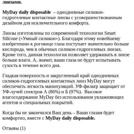
линзами.
MyDay daily disposable
– однодневные силикон-
гидрогелевые контактные линзы с усовершенствованным
дизайном для исключительного комфорта.
Линзы изготовлены по современной технологии Smart
Silicone («Умный силикон»). Благодаря этому новейшему
изобретению к роговице глаза поступает значительно больше
кислорода, чем в обычных силикон-гидрогелевых линзах.
Кроме того, данная технология позволяет удерживать в линзе
больше влаги. А, значит, ваши глаза не будут испытывать
сухость в течение всего дня.
Гладкая поверхность и закругленный край однодневных
силикон-гидрогелевых контактных линз MyDay могут
обеспечить легкость манипуляций. УФ-фильтр защищает от
УФ-лучей спектров А (86%) и Б (97%). Высокое
влагосодержание MyDay без использования увлажняющих
агентов и специальных покрытий.
Когда бы не закончился Ваш день – Ваши глазам будет
комфортно, вместе с
MyDay daily disposable.
Отзывы (1)