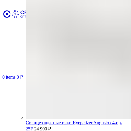
0
items
0
₽
Солнцезащитные очки Eyepetizer Augusto c4-op-
25F
24 900
₽