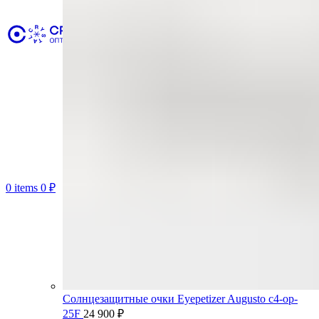
0
items
0
₽
Солнцезащитные очки Eyepetizer Augusto c4-op-
25F
24 900
₽