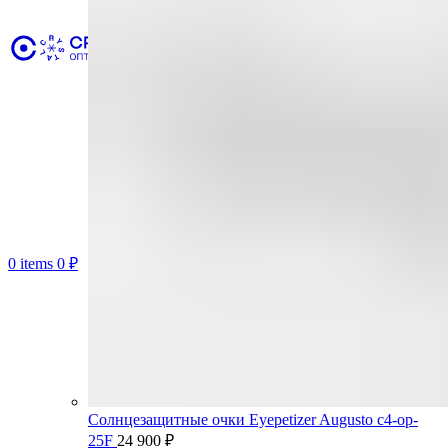
0
items
0
₽
Солнцезащитные очки Eyepetizer Augusto c4-op-
25F
24 900
₽