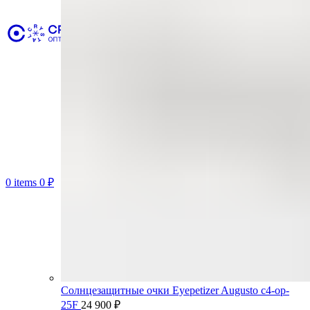
0
items
0
₽
Солнцезащитные очки Eyepetizer Augusto c4-op-
25F
24 900
₽