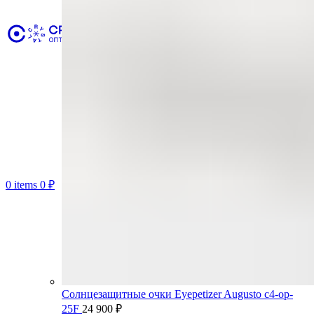
0
items
0
₽
Солнцезащитные очки Eyepetizer Augusto c4-op-
25F
24 900
₽