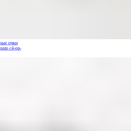
ные очки
usto c4-op-