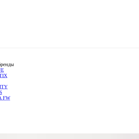
бренды
UE
TIX
ITY
S
A FW