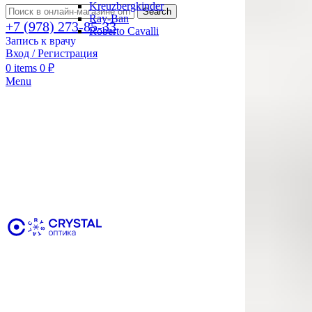
Kreuzbergkinder
Search
Ray-Ban
+7 (978) 273-85-33
Roberto Cavalli
Запись к врачу
Вход / Регистрация
0
items
0
₽
Menu