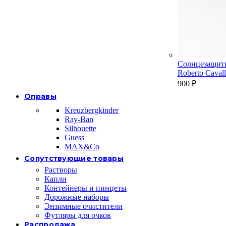
Солнцезащит
Roberto Cava
900
₽
Оправы
Kreuzbergkinder
Ray-Ban
Silhouette
Guess
MAX&Co
Сопутствующие товары
Растворы
Капли
Контейнеры и пинцеты
Дорожные наборы
Энзимные очистители
Футляры для очков
Распродажа