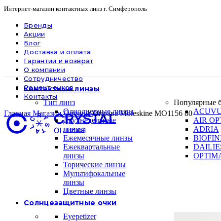
Интернет-магазин контактных линз г. Симферополь
Бренды
Акции
Блог
Доставка и оплата
Гарантии и возврат
О компании
Сотрудничество
Ремонт очков
Контактные линзы
Контакты
Тип линз
Популярные 
Однодневные линзы
ACUV
Главная
Магазин
Оправы
Оправа Moleskine MO1156 80
Двухнедельные
AIR OP
линзы
ADRIA
Ежемесячные линзы
BIOFIN
Ежеквартальные
DAILIE
линзы
OPTIM
Торические линзы
Мультифокальные
линзы
Цветные линзы
Солнцезащитные очки
Eyepetizer