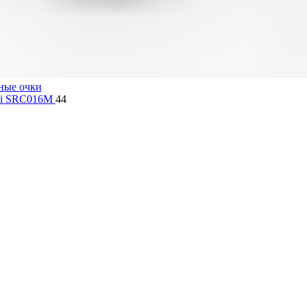
ные очки
lli SRC016M
44