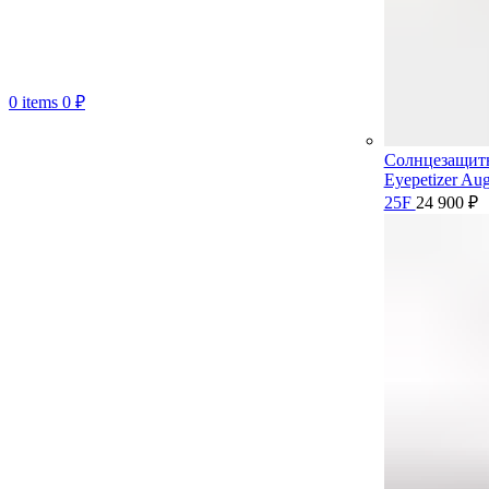
0
items
0
₽
Солнцезащит
Eyepetizer Aug
25F
24 900
₽