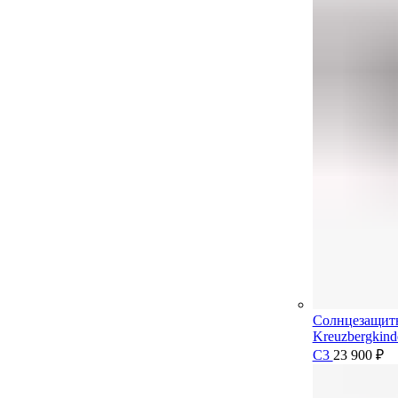
Солнцезащит
Kreuzbergkin
C3
23 900
₽