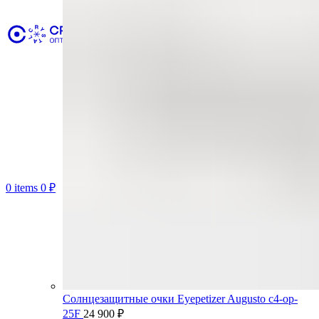
0
items
0
₽
Солнцезащитные очки Eyepetizer Augusto c4-op-
25F
24 900
₽