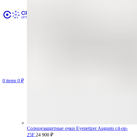
0
items
0
₽
Солнцезащитные очки Eyepetizer Augusto c4-op-
25F
24 900
₽