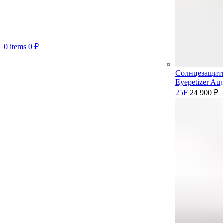
0
items
0
₽
Солнцезащит
Eyepetizer Aug
25F
24 900
₽