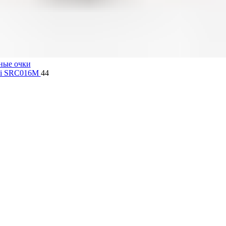
ные очки
lli SRC016M
44