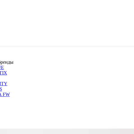
бренды
UE
TIX
ITY
S
A FW