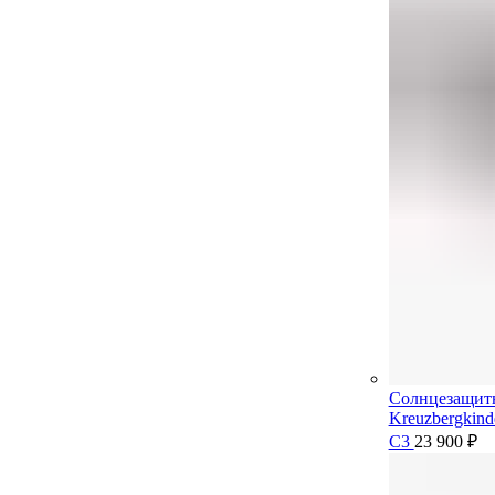
Солнцезащит
Kreuzbergkin
C3
23 900
₽