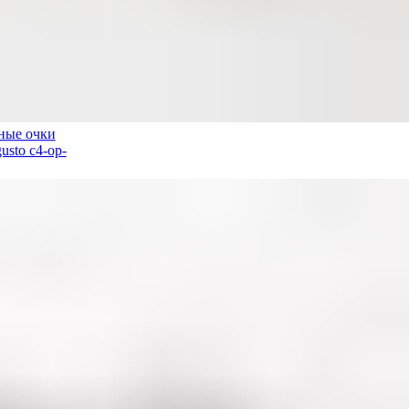
ные очки
usto c4-op-