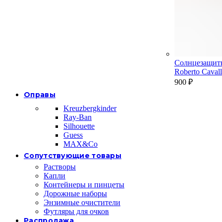
Солнцезащит
Roberto Cava
900
₽
Оправы
Kreuzbergkinder
Ray-Ban
Silhouette
Guess
MAX&Co
Сопутствующие товары
Растворы
Капли
Контейнеры и пинцеты
Дорожные наборы
Энзимные очистители
Футляры для очков
Распродажа