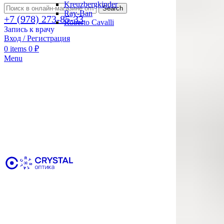
Kreuzbergkinder
Search
Ray-Ban
+7 (978) 273-85-33
Roberto Cavalli
Запись к врачу
Вход / Регистрация
0
items
0
₽
Menu