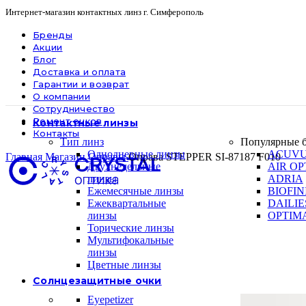
Интернет-магазин контактных линз г. Симферополь
Бренды
Акции
Блог
Доставка и оплата
Гарантии и возврат
О компании
Сотрудничество
Ремонт очков
Контактные линзы
Контакты
Тип линз
Популярные 
Однодневные линзы
ACUV
Главная
Магазин
Оправы
Оправа STEPPER SI-87187 F010
Двухнедельные
AIR OP
линзы
ADRIA
Ежемесячные линзы
BIOFIN
Ежеквартальные
DAILIE
линзы
OPTIM
Торические линзы
Мультифокальные
линзы
Цветные линзы
Солнцезащитные очки
Eyepetizer