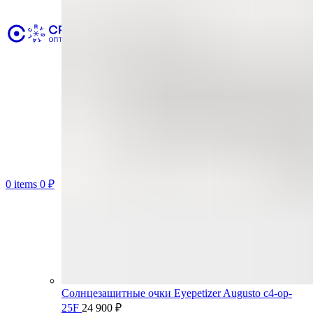
0
items
0
₽
Солнцезащитные очки Eyepetizer Augusto c4-op-
25F
24 900
₽