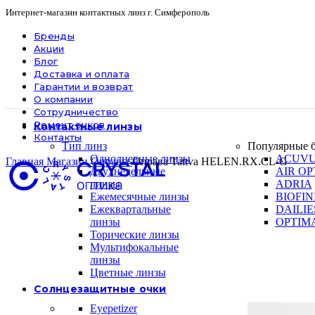
Интернет-магазин контактных линз г. Симферополь
Бренды
Акции
Блог
Доставка и оплата
Гарантии и возврат
О компании
Сотрудничество
Ремонт очков
Контактные линзы
Контакты
Тип линз
Популярные 
Однодневные линзы
ACUV
Главная
Магазин
Оправы
Оправа Tattva HELEN.RX.CL-G
Двухнедельные
AIR OP
линзы
ADRIA
Ежемесячные линзы
BIOFIN
Ежеквартальные
DAILIE
линзы
OPTIM
Торические линзы
Мультифокальные
линзы
Цветные линзы
Солнцезащитные очки
Eyepetizer