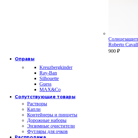
Солнцезащит
Roberto Cava
900
₽
Оправы
Kreuzbergkinder
Ray-Ban
Silhouette
Guess
MAX&Co
Сопутствующие товары
Растворы
Капли
Контейнеры и пинцеты
Дорожные наборы
Энзимные очистители
Футляры для очков
Распродажа