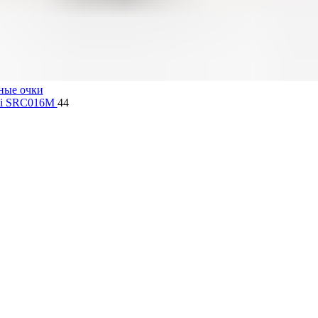
ные очки
lli SRC016M
44