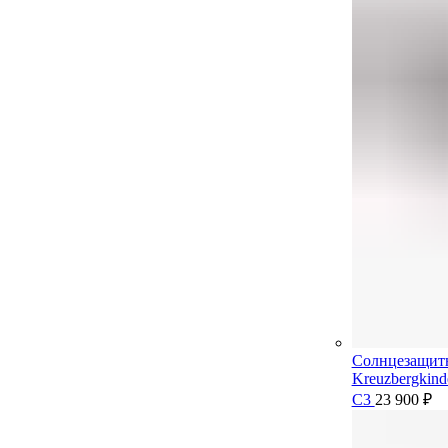
Солнцезащит
Kreuzbergkin
C3
23 900
₽