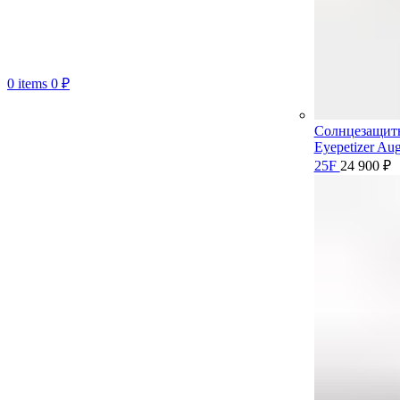
0
items
0
₽
Солнцезащит
Eyepetizer Aug
25F
24 900
₽