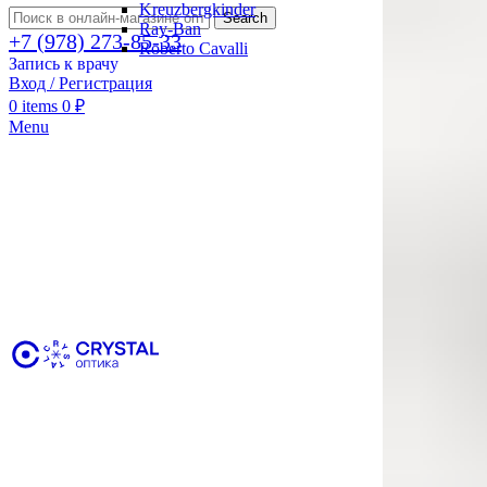
Kreuzbergkinder
Search
Ray-Ban
+7 (978) 273-85-33
Roberto Cavalli
Запись к врачу
Вход / Регистрация
0
items
0
₽
Menu