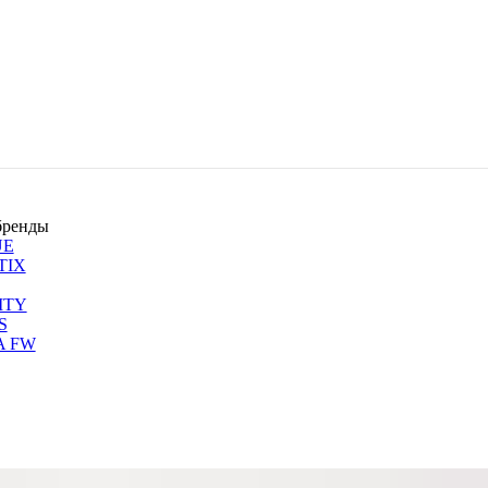
бренды
UE
TIX
ITY
S
A FW