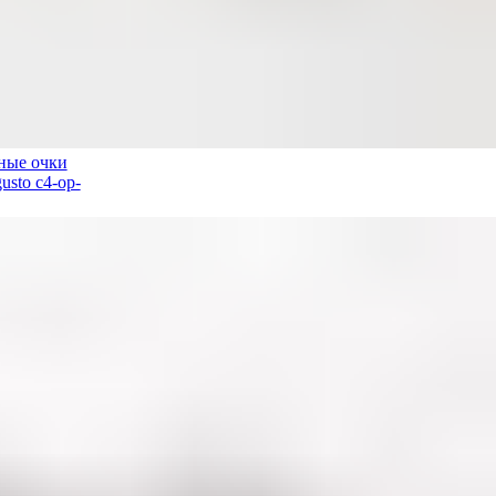
ные очки
usto c4-op-