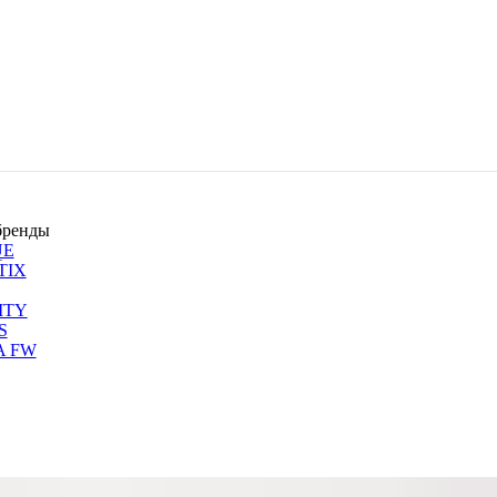
бренды
UE
1
TIX
ITY
S
A FW