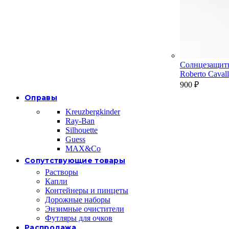
Солнцезащит
Roberto Cava
900
₽
Оправы
Kreuzbergkinder
Ray-Ban
Silhouette
Guess
MAX&Co
Сопутствующие товары
Растворы
Капли
Контейнеры и пинцеты
Дорожные наборы
Энзимные очистители
Футляры для очков
Распродажа