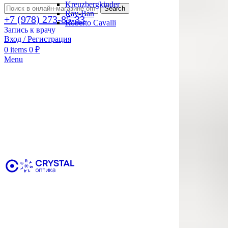
Kreuzbergkinder
Search
Ray-Ban
+7 (978) 273-85-33
Roberto Cavalli
Запись к врачу
Вход / Регистрация
0
items
0
₽
Menu