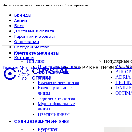
Интернет-магазин контактных линз г. Симферополь
Бренды
Акции
Блог
Доставка и оплата
Гарантии и возврат
О компании
Сотрудничество
Ремонт очков
Контактные линзы
Контакты
Тип линз
Популярные 
Однодневные линзы
ACUV
Главная
Магазин
Оправы
Оправа TED BAKER THOM 8269 00
Двухнедельные
AIR OP
линзы
ADRIA
Ежемесячные линзы
BIOFIN
Ежеквартальные
DAILIE
линзы
OPTIM
Торические линзы
Мультифокальные
линзы
Цветные линзы
Солнцезащитные очки
Eyepetizer