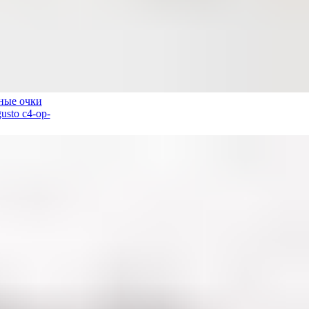
ные очки
usto c4-op-