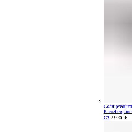
Солнцезащит
Kreuzbergkin
C3
23 900
₽