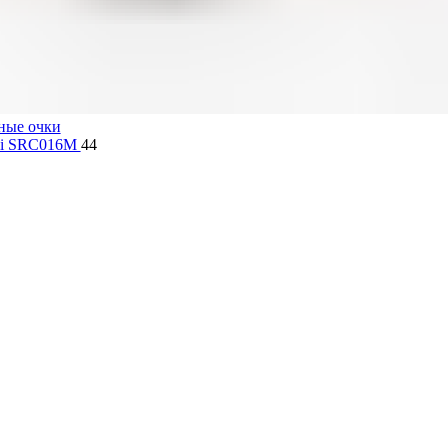
ные очки
lli SRC016M
44