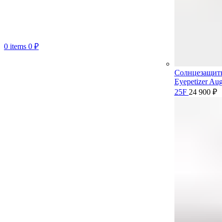
0
items
0
₽
Солнцезащит
Eyepetizer Aug
25F
24 900
₽