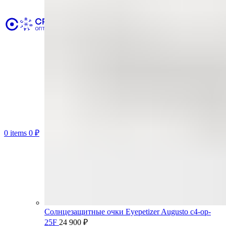
0
items
0
₽
Солнцезащитные очки Eyepetizer Augusto c4-op-
25F
24 900
₽