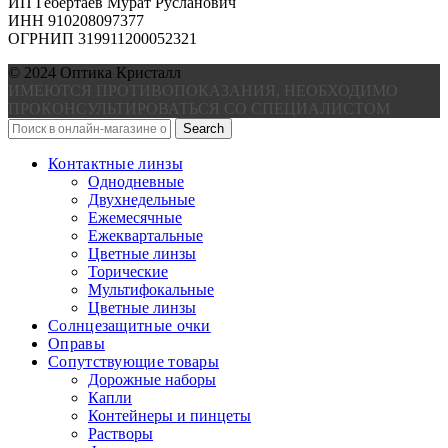
ИП Гебертаев Мурат Русланович
ИНН 910208097377
ОГРНИП 319911200052321
© 2024 Оптика Кристалл
ИМЕЮТСЯ ПРОТИВОПОКАЗАНИЯ, НЕОБХОДИМО
ПРОКОНСУЛЬТИРОВАТЬСЯ СО СПЕЦИАЛИСТОМ
Search
Контактные линзы
Однодневные
Двухнедельные
Ежемесячные
Ежеквартальные
Цветные линзы
Торические
Мультифокальные
Цветные линзы
Солнцезащитные очки
Оправы
Сопутствующие товары
Дорожные наборы
Капли
Контейнеры и пинцеты
Растворы