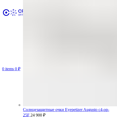
0
items
0
₽
Солнцезащитные очки Eyepetizer Augusto c4-op-
25F
24 900
₽