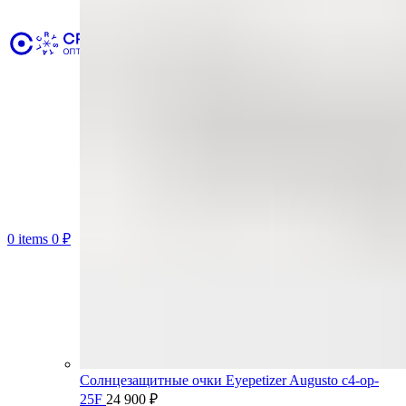
0
items
0
₽
Солнцезащитные очки Eyepetizer Augusto c4-op-
25F
24 900
₽