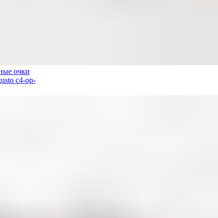
ные очки
usto c4-op-