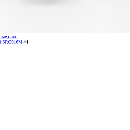
ные очки
lli SRC016M
44