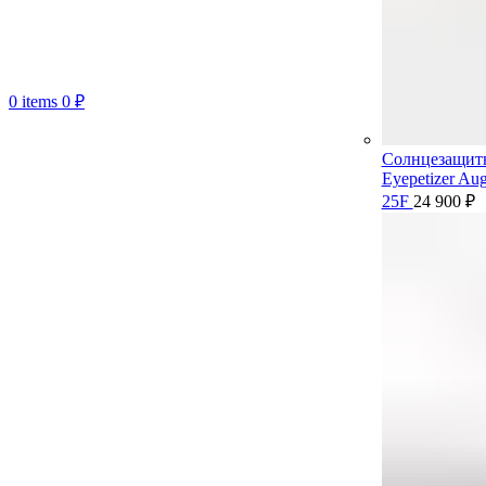
0
items
0
₽
Солнцезащит
Eyepetizer Aug
25F
24 900
₽