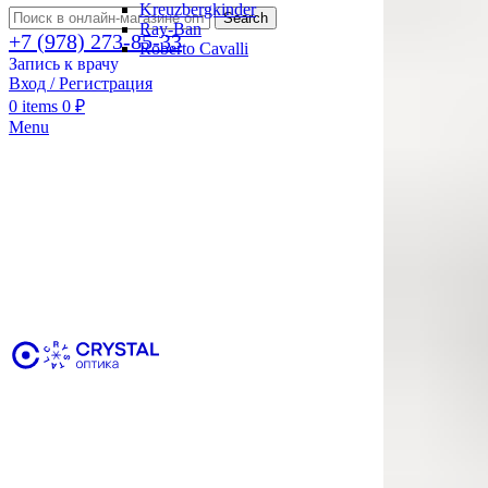
Kreuzbergkinder
Search
Ray-Ban
+7 (978) 273-85-33
Roberto Cavalli
Запись к врачу
Вход / Регистрация
0
items
0
₽
Menu