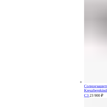
Солнцезащит
Kreuzbergkin
C3
23 900
₽