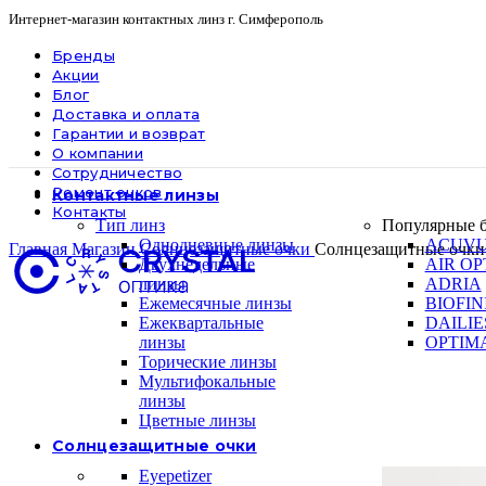
Интернет-магазин контактных линз г. Симферополь
Бренды
Акции
Блог
Доставка и оплата
Гарантии и возврат
О компании
Сотрудничество
Ремонт очков
Контактные линзы
Контакты
Тип линз
Популярные 
Однодневные линзы
ACUV
Главная
Магазин
Солнцезащитные очки
Солнцезащитные оч
Двухнедельные
AIR OP
линзы
ADRIA
Ежемесячные линзы
BIOFIN
Ежеквартальные
DAILIE
линзы
OPTIM
Торические линзы
Мультифокальные
линзы
Цветные линзы
Солнцезащитные очки
Eyepetizer