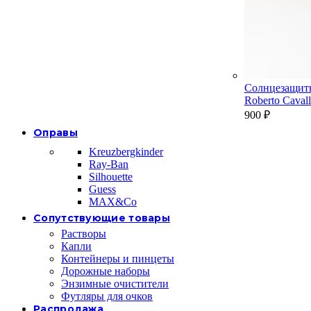
Солнцезащит
Roberto Cava
900
₽
Оправы
Kreuzbergkinder
Ray-Ban
Silhouette
Guess
MAX&Co
Сопутствующие товары
Растворы
Капли
Контейнеры и пинцеты
Дорожные наборы
Энзимные очистители
Футляры для очков
Распродажа