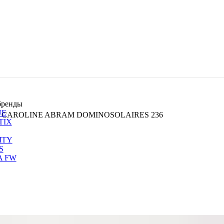
бренды
UE
ки CAROLINE ABRAM DOMINOSOLAIRES 236
TIX
ITY
S
A FW