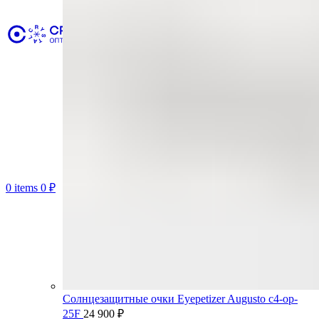
0
items
0
₽
Солнцезащитные очки Eyepetizer Augusto c4-op-
25F
24 900
₽