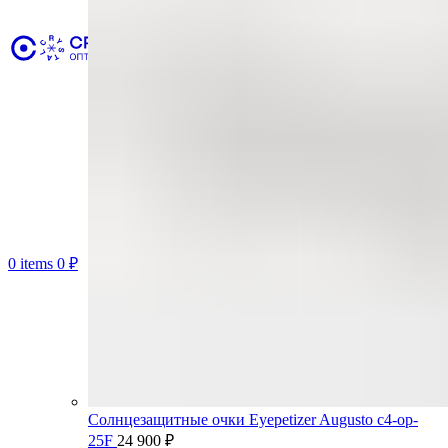
0
items
0
₽
Солнцезащитные очки Eyepetizer Augusto c4-op-
25F
24 900
₽